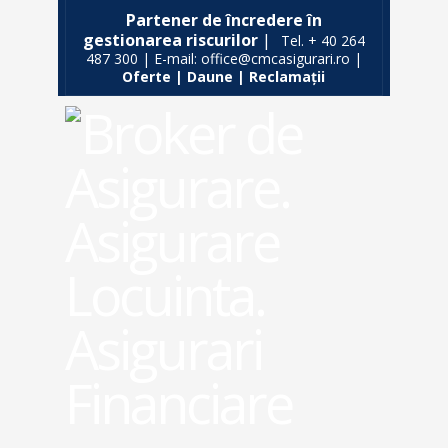
Partener de încredere în
gestionarea riscurilor
|
Tel. + 40 264
487 300 | E-mail: office@cmcasigurari.ro |
Oferte
|
Daune
|
Reclamații