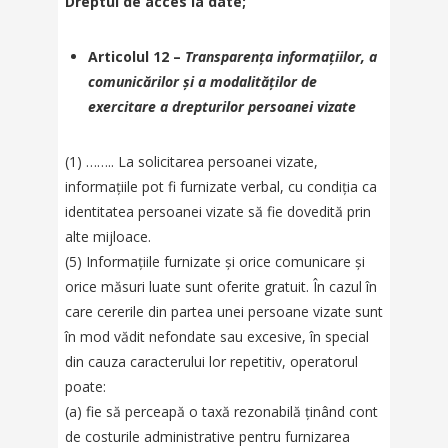
Dreptul de acces la date;
Articolul 12 –
Transparența informațiilor, a
comunicărilor și a modalităților de
exercitare a drepturilor persoanei vizate
(1) …….. La solicitarea persoanei vizate,
informațiile pot fi furnizate verbal, cu condiția ca
identitatea persoanei vizate să fie dovedită prin
alte mijloace.
(5) Informațiile furnizate și orice comunicare și
orice măsuri luate sunt oferite gratuit. În cazul în
care cererile din partea unei persoane vizate sunt
în mod vădit nefondate sau excesive, în special
din cauza caracterului lor repetitiv, operatorul
poate:
(a) fie să perceapă o taxă rezonabilă ținând cont
de costurile administrative pentru furnizarea