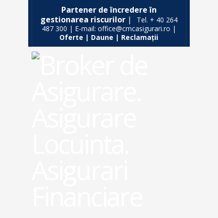
Partener de încredere în
gestionarea riscurilor
|
Tel. + 40 264
487 300 | E-mail: office@cmcasigurari.ro |
Oferte
|
Daune
|
Reclamații