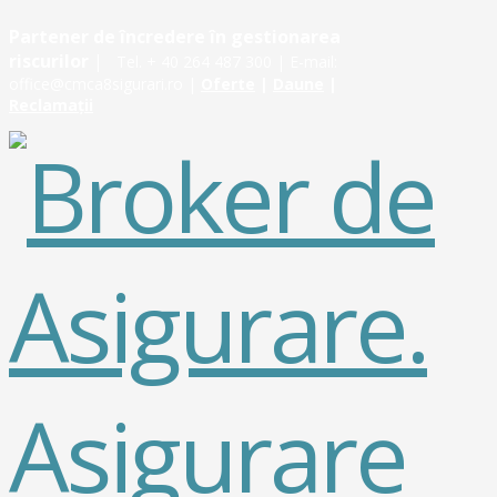
Partener de încredere în gestionarea
riscurilor
|
Tel. + 40 264 487 300 | E-mail:
office@cmca8sigurari.ro |
Oferte
|
Daune
|
Reclamații