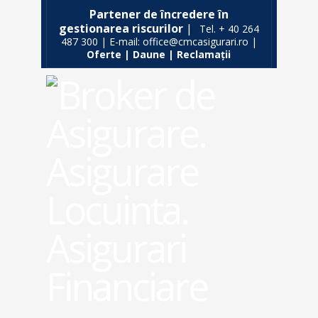
Partener de încredere în
gestionarea riscurilor
|
Tel. + 40 264
487 300 | E-mail: office@cmcasigurari.ro |
Oferte
|
Daune
|
Reclamații