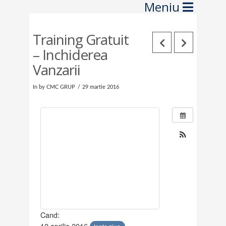
Navig
Training Gratuit
– Inchiderea
Vanzarii
In by CMC GRUP
29 martie 2016
Cand:
12 aprilie 2016