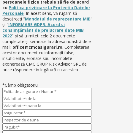
persoanele fizice trebuie să fie de acord
cu
Politica privitoare la Protecţia Datelor
Personale
. În acest sens, vă rugăm să
descărcaţi "
Mandatul de reprezentare MIB
"
și "
INFORMARE GDPR, Acord si
consimțământ de prelucrare date MIB
2022
" şi să trimiteti cele 2 documente
completate și semnate la adresa noastră de e-
mail:
office@cmcasigurari.ro
. Completarea
acestor document cu informaţii false,
insuficiente, eronate sau incomplete
exonerează CMC GRUP Risk Advisor SRL de
orice răspundere în legătură cu acestea.
*Câmp obligatoriu