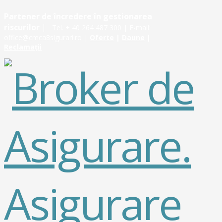
Partener de încredere în gestionarea
riscurilor
|
Tel. + 40 264 487 300 | E-mail:
office@cmca8sigurari.ro |
Oferte
|
Daune
|
Reclamații