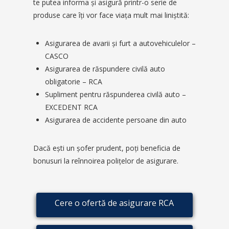
te putea informa şi asigură printr-o serie de
produse care îţi vor face viaţa mult mai liniştită:
Asigurarea de avarii şi furt a autovehiculelor –
CASCO
Asigurarea de răspundere civilă auto
obligatorie – RCA
Supliment pentru răspunderea civilă auto –
EXCEDENT RCA
Asigurarea de accidente persoane din auto
Dacă eşti un şofer prudent, poţi beneficia de
bonusuri la reînnoirea poliţelor de asigurare.
Cere o ofertă de asigurare RCA