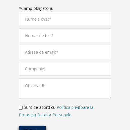
*Câmp obligatoriu
Sunt de acord cu
Politica privitoare la
Protecţia Datelor Personale