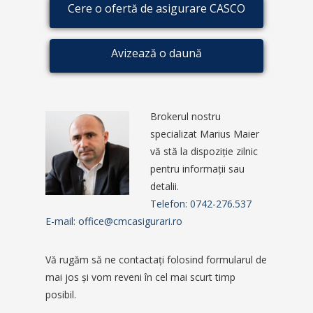
Cere o ofertă de asigurare CASCO
Avizează o daună
Brokerul nostru
specializat Marius Maier
vă stă la dispoziţie zilnic
pentru informaţii sau
detalii.
Telefon: 0742-276.537
E-mail: office@cmcasigurari.ro
Vă rugăm să ne contactaţi folosind formularul de
mai jos şi vom reveni în cel mai scurt timp
posibil.