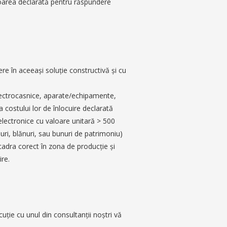
aloarea declarată pentru răspundere
ere în aceeaşi soluţie constructivă şi cu
electrocasnice, aparate/echipamente,
a costului lor de înlocuire declarată
electronice cu valoare unitară > 500
uri, blănuri, sau bunuri de patrimoniu)
cadra corect în zona de producţie şi
re.
uţie cu unul din consultanţii noştri vă