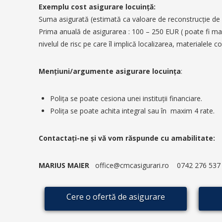
Exemplu cost asigurare locuinţă:
Suma asigurată (estimată ca valoare de reconstrucţie de 
Prima anuală de asigurarea : 100 – 250 EUR ( poate fi ma
nivelul de risc pe care îl implică localizarea, materialele c
Menţiuni/argumente asigurare locuinţa
:
Poliţa se poate cesiona unei instituţii financiare.
Poliţa se poate achita integral sau în maxim 4 rate.
Contactaţi-ne şi vă vom răspunde cu amabilitate:
MARIUS MAIER
office@cmcasigurari.ro 0742 276 537
Cere o ofertă de asigurare