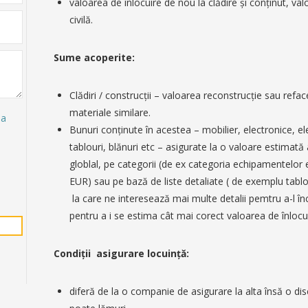
valoarea de înlocuire de nou la clădire şi conţinut, v
civilă.
Sume acoperite:
Clădiri / construcţii – valoarea reconstrucţie sau refac
materiale similare.
la
Bunuri conţinute în acestea – mobilier, electronice, 
tablouri, blănuri etc – asigurate la o valoare estimată 
globlal, pe categorii (de ex categoria echipamentelor 
EUR) sau pe bază de liste detaliate ( de exemplu tablo
la care ne interesează mai multe detalii pemtru a-l în
pentru a i se estima cât mai corect valoarea de înlocui
Condiţii asigurare locuinţă:
diferă de la o companie de asigurare la alta însă o disc