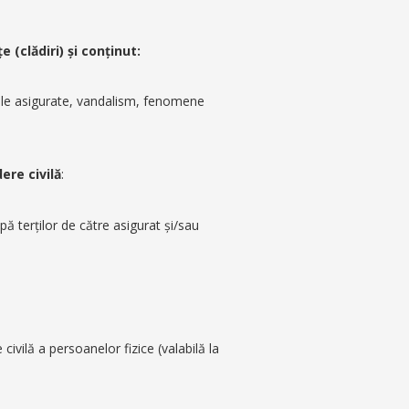
 (clădiri) şi conţinut:
rile asigurate, vandalism, fenomene
ere civilă
:
pă terţilor de către asigurat şi/sau
 civilă a persoanelor fizice (valabilă la