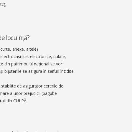
tc);
de locuinţă?
curte, anexe, altele)
electrocasnice, electronice, utilaje,
rte din patrimoniul naţional se vor
i bijuteriile se asigura în seifuri înzidite
 stabilite de asigurator cererile de
are a unor prejudicii (pagube
urat din CULPĂ