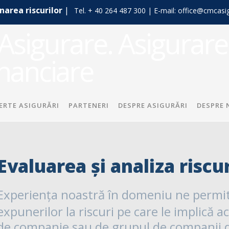
narea riscurilor
|
Tel. + 40 264 487 300 | E-mail: office@cmcasig
ERTE ASIGURĂRI
PARTENERI
DESPRE ASIGURĂRI
DESPRE 
Evaluarea și analiza riscur
Experiența noastră în domeniu ne permit
expunerilor la riscuri pe care le implică a
de companie sau de grupul de companii di