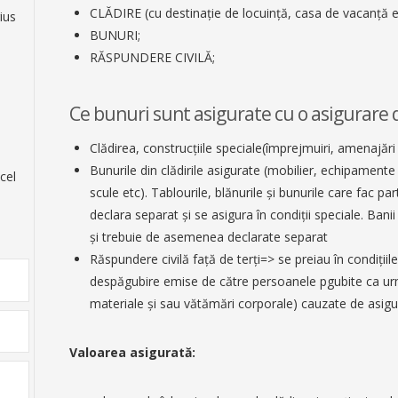
CLĂDIRE (cu destinaţie de locuinţă, casa de vacanţă e
ius
BUNURI;
RĂSPUNDERE CIVILĂ;
Ce bunuri sunt asigurate cu o asigurare 
Clădirea, construcţiile speciale(împrejmuiri, amenajări 
Bunurile din clădirile asigurate (mobilier, echipamente 
cel
scule etc). Tablourile, blănurile şi bunurile care fac pa
declara separat şi se asigura în condiţii speciale. Banii ş
şi trebuie de asemenea declarate separat
Răspundere civilă faţă de terţi=> se preiau în condiţiile
despăgubire emise de către persoanele pgubite ca urm
materiale şi sau vătămări corporale) cauzate de asig
Valoarea asigurată: