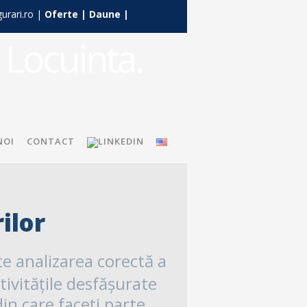
urari.ro |
Oferte
|
Daune
|
NOI
CONTACT
ilor
e analizarea corectă a
ctivitățile desfășurate
n care faceți parte.