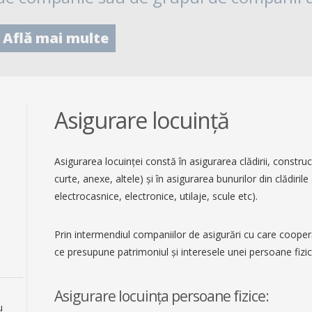
Află mai multe
Asigurare locuință
Asigurarea locuinţei constă în asigurarea clădirii, construc
curte, anexe, altele) şi în asigurarea bunurilor din clădiri
electrocasnice, electronice, utilaje, scule etc).
Prin intermendiul companiilor de asigurări cu care coop
ce presupune patrimoniul şi interesele unei persoane fizic
Asigurare locuinţa persoane fizice:
u