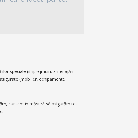
ţiilor speciale (împrejmuiri, amenajări
le asigurate (mobilier, echipamente
erăm, suntem în măsură să asigurăm tot
e: