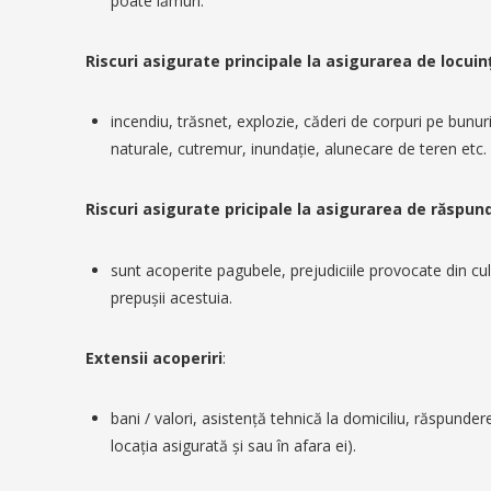
poate lămuri.
Riscuri asigurate principale la asigurarea de locuinţe
incendiu, trăsnet, explozie, căderi de corpuri pe bunu
naturale, cutremur, inundaţie, alunecare de teren etc.
Riscuri asigurate pricipale la asigurarea de răspund
sunt acoperite pagubele, prejudiciile provocate din cul
prepuşii acestuia.
Extensii acoperiri
:
bani / valori, asistenţă tehnică la domiciliu, răspundere
locaţia asigurată şi sau în afara ei).