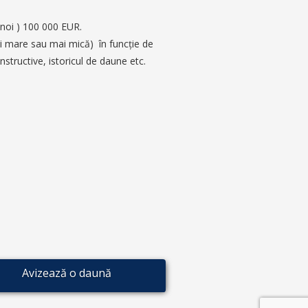
noi ) 100 000 EUR.
i mare sau mai mică) în funcţie de
onstructive, istoricul de daune etc.
Avizează o daună